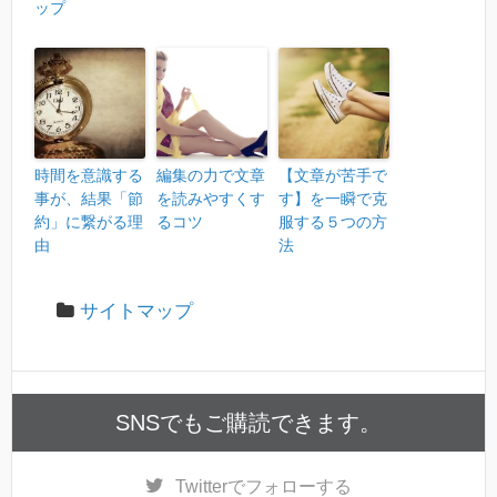
ップ
時間を意識する
編集の力で文章
【文章が苦手で
事が、結果「節
を読みやすくす
す】を一瞬で克
約」に繋がる理
るコツ
服する５つの方
由
法
サイトマップ
SNSでもご購読できます。
Twitter
でフォローする