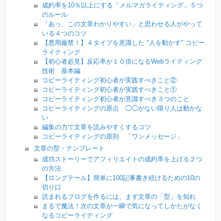
成約率を10％以上にする「メルマガライティング」５つ
のルール
「あっ、この文章わかりやすい」と思わせる人がやって
いる４つのコツ
【悪用厳禁！】４タイプを意識した "人を動かす" コピー
ライティング
【初心者必見】反応率が１０倍になるWebライティング
技術 基本編
コピーライティング初心者が実践すべきこと②
コピーライティング初心者が実践すべきこと①
コピーライティング初心者が意識すべき３つのこと
コピーライティングの原点 ◯◯がない限り人は動かな
い
編集の力で文章を読みやすくするコツ
コピーライティングの原則 「ワンメッセージ」
文章の型・テンプレート
成功ストーリーでアフィリエイトの成約率を上げる２つ
の方法
【ロングテール】簡単に100記事書き続けるための10の
切り口
読まれるブログを作るには、まず文章の「型」を知れ
まるで魔法！次の文章が一瞬で気になってしかたがなく
なるコピーライティング