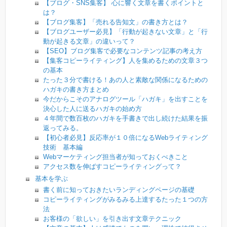
【ブログ・SNS集客】 心に響く文章を書くポイントと
は？
【ブログ集客】「売れる告知文」の書き方とは？
【ブログユーザー必見】「行動が起きない文章」と「行
動が起きる文章」の違いって？
【SEO】ブログ集客で必要なコンテンツ記事の考え方
【集客コピーライティング】人を集めるための文章３つ
の基本
たった３分で書ける！あの人と素敵な関係になるための
ハガキの書き方まとめ
今だからこそのアナログツール「ハガキ」を出すことを
決心した人に送るハガキの始め方
４年間で数百枚のハガキを手書きで出し続けた結果を振
返ってみる。
【初心者必見】反応率が１０倍になるWebライティング
技術 基本編
Webマーケティング担当者が知っておくべきこと
アクセス数を伸ばすコピーライティングって？
基本を学ぶ
書く前に知っておきたいランディングページの基礎
コピーライティングがみるみる上達するたった１つの方
法
お客様の「欲しい」を引き出す文章テクニック