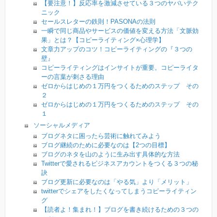
【要注意！】反応率を激減させている３つのヤバいテク
ニック
セールスレターの鉄則！PASONAの法則
一瞬で同じ商品やサービスの価値を変える方法「文脈効
果」とは？【コピーライティング×心理学】
文章力アップのコツ！コピーライティングの『３つの
壁』
コピーライティングはインサイトが重要。コピーライタ
ーの言葉が刺さる理由
ゼロからはじめの１万円をつくるためのステップ その
２
ゼロからはじめの１万円をつくるためのステップ その
１
ソーシャルメディア
ブログネタに困ったら芸術に触れてみよう
ブログ継続のために必要なのは【2つの目標】
ブログのネタを山のように生み出す具体的な方法
Twitterで愛されるビジネスアカウントをつくる３つの秘
訣
ブログ更新に必要なのは「やる気」より「メリット」
twitterでシェアをしたくなってしまうコピーライティン
グ
【読者よ！集まれ！】ブログを書き続けるための３つの