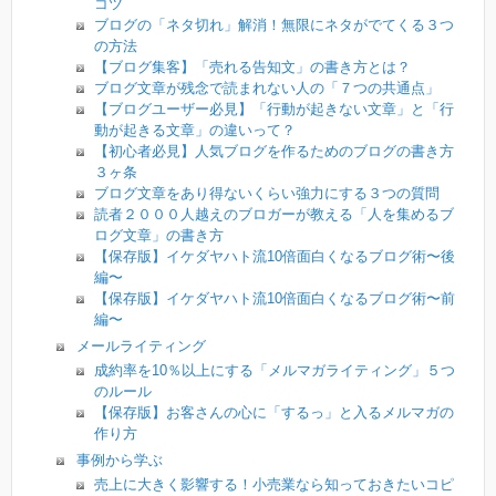
コツ
ブログの「ネタ切れ」解消！無限にネタがでてくる３つ
の方法
【ブログ集客】「売れる告知文」の書き方とは？
ブログ文章が残念で読まれない人の「７つの共通点」
【ブログユーザー必見】「行動が起きない文章」と「行
動が起きる文章」の違いって？
【初心者必見】人気ブログを作るためのブログの書き方
３ヶ条
ブログ文章をあり得ないくらい強力にする３つの質問
読者２０００人越えのブロガーが教える「人を集めるブ
ログ文章」の書き方
【保存版】イケダヤハト流10倍面白くなるブログ術〜後
編〜
【保存版】イケダヤハト流10倍面白くなるブログ術〜前
編〜
メールライティング
成約率を10％以上にする「メルマガライティング」５つ
のルール
【保存版】お客さんの心に「するっ」と入るメルマガの
作り方
事例から学ぶ
売上に大きく影響する！小売業なら知っておきたいコピ