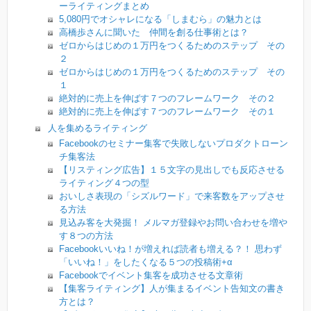
ーライティングまとめ
5,080円でオシャレになる「しまむら」の魅力とは
高橋歩さんに聞いた 仲間を創る仕事術とは？
ゼロからはじめの１万円をつくるためのステップ その
２
ゼロからはじめの１万円をつくるためのステップ その
１
絶対的に売上を伸ばす７つのフレームワーク その２
絶対的に売上を伸ばす７つのフレームワーク その１
人を集めるライティング
Facebookのセミナー集客で失敗しないプロダクトローン
チ集客法
【リスティング広告】１５文字の見出しでも反応させる
ライティング４つの型
おいしさ表現の「シズルワード」で来客数をアップさせ
る方法
見込み客を大発掘！ メルマガ登録やお問い合わせを増や
す８つの方法
Facebookいいね！が増えれば読者も増える？！ 思わず
「いいね！」をしたくなる５つの投稿術+α
Facebookでイベント集客を成功させる文章術
【集客ライティング】人が集まるイベント告知文の書き
方とは？