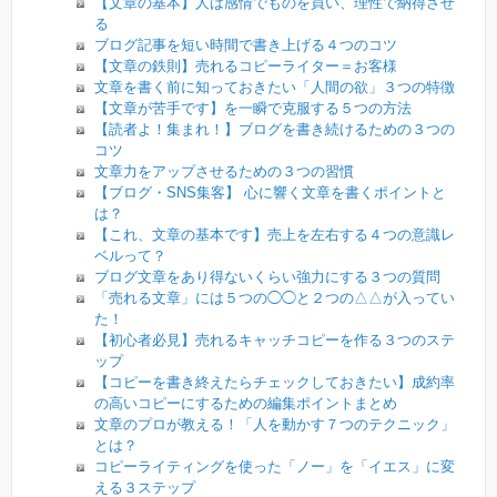
【文章の基本】人は感情でものを買い、理性で納得させ
る
ブログ記事を短い時間で書き上げる４つのコツ
【文章の鉄則】売れるコピーライター＝お客様
文章を書く前に知っておきたい「人間の欲」３つの特徴
【文章が苦手です】を一瞬で克服する５つの方法
【読者よ！集まれ！】ブログを書き続けるための３つの
コツ
文章力をアップさせるための３つの習慣
【ブログ・SNS集客】 心に響く文章を書くポイントと
は？
【これ、文章の基本です】売上を左右する４つの意識レ
ベルって？
ブログ文章をあり得ないくらい強力にする３つの質問
「売れる文章」には５つの◯◯と２つの△△が入ってい
た！
【初心者必見】売れるキャッチコピーを作る３つのステ
ップ
【コピーを書き終えたらチェックしておきたい】成約率
の高いコピーにするための編集ポイントまとめ
文章のプロが教える！「人を動かす７つのテクニック」
とは？
コピーライティングを使った「ノー」を「イエス」に変
える３ステップ