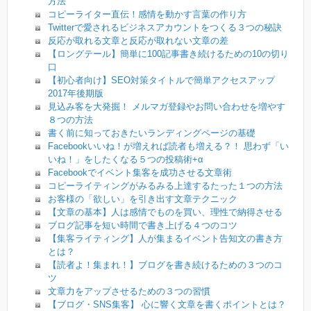
方法
コピーライター直伝！感情を動かす言葉の作り方
Twitterで愛されるビジネスアカウントをつくる３つの秘訣
反応が取れる文章と反応が取れない文章の差
【ロングテール】簡単に100記事書き続けるための10の切り
口
【初心者向け】SEO対策タイトルで簡単アクセスアップ
2017年後期版
見込み客を大発掘！ メルマガ登録やお問い合わせを増やす
８つの方法
書く前に知っておきたいランディングページの基礎
Facebookいいね！が増えれば読者も増える？！ 思わず「い
いね！」をしたくなる５つの投稿術+α
Facebookでイベント集客を成功させる文章術
コピーライティングがみるみる上達するたった１つの方法
お客様の「欲しい」を引き出す文章テクニック
【文章の基本】人は感情でものを買い、理性で納得させる
ブログ記事を短い時間で書き上げる４つのコツ
【集客ライティング】人が集まるイベント告知文の書き方
とは？
【読者よ！集まれ！】ブログを書き続けるための３つのコ
ツ
文章力をアップさせるための３つの習慣
【ブログ・SNS集客】 心に響く文章を書くポイントとは？