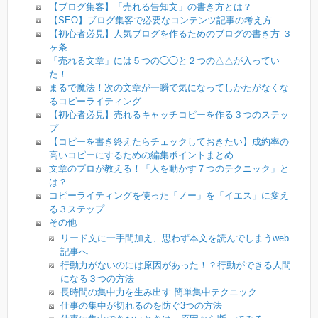
【ブログ集客】「売れる告知文」の書き方とは？
【SEO】ブログ集客で必要なコンテンツ記事の考え方
【初心者必見】人気ブログを作るためのブログの書き方 ３
ヶ条
「売れる文章」には５つの◯◯と２つの△△が入ってい
た！
まるで魔法！次の文章が一瞬で気になってしかたがなくな
るコピーライティング
【初心者必見】売れるキャッチコピーを作る３つのステッ
プ
【コピーを書き終えたらチェックしておきたい】成約率の
高いコピーにするための編集ポイントまとめ
文章のプロが教える！「人を動かす７つのテクニック」と
は？
コピーライティングを使った「ノー」を「イエス」に変え
る３ステップ
その他
リード文に一手間加え、思わず本文を読んでしまうweb
記事へ
行動力がないのには原因があった！？行動ができる人間
になる３つの方法
長時間の集中力を生み出す 簡単集中テクニック
仕事の集中が切れるのを防ぐ3つの方法