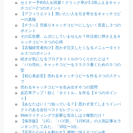
セミナー予約0人を回避！クリック率が3.2倍ふえるキャッ
チコピー2つのポイント
【アフィリエイト】買いたい人を引き寄せるキャッチコピ
ーの真髄
【チラシ】空振りキャッチコピーにしない！見直し３つの
ポイント
その広告費、ムダにしていませんか？外注前に押さえるキ
ャッチコピー３つの心得
【店舗経営者向け】思わず注文したくなるメニュータイト
ル３つのポイント
続きが気になるブログタイトルのつくりかたとは？
「バカ売れ」キャッチコピーをスラスラ書くための５つの
型
【初心者必見】売れるキャッチコピーを作る３つのステッ
プ
売れるキャッチコピーを生み出す６つの質問
反応率アップ！効く「タイトル」を作る【４つのポイン
ト】
【あなたはいくつ知っている？】思わず見てしまうインパ
クトのある会社ベストセレクション
Webライティングで必要な見出しは３種類だけ！
【保存版】「LIG」「バズ部」「LISKUL」の人気記事をラ
ンキングしてみた。「10位〜1位」
【不安な心が人を動かす】感情に訴えるコピー術