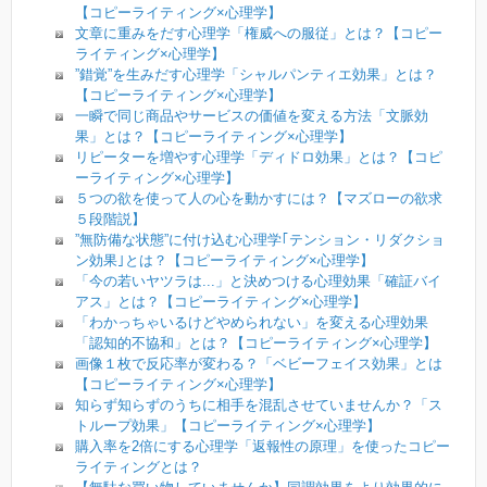
【コピーライティング×心理学】
文章に重みをだす心理学「権威への服従」とは？【コピー
ライティング×心理学】
”錯覚”を生みだす心理学「シャルパンティエ効果」とは？
【コピーライティング×心理学】
一瞬で同じ商品やサービスの価値を変える方法「文脈効
果」とは？【コピーライティング×心理学】
リピーターを増やす心理学「ディドロ効果」とは？【コピ
ーライティング×心理学】
５つの欲を使って人の心を動かすには？【マズローの欲求
５段階説】
”無防備な状態”に付け込む心理学｢テンション・リダクショ
ン効果｣とは？【コピーライティング×心理学】
「今の若いヤツラは...」と決めつける心理効果「確証バイ
アス」とは？【コピーライティング×心理学】
「わかっちゃいるけどやめられない」を変える心理効果
「認知的不協和」とは？【コピーライティング×心理学】
画像１枚で反応率が変わる？「ベビーフェイス効果」とは
【コピーライティング×心理学】
知らず知らずのうちに相手を混乱させていませんか？「ス
トループ効果」【コピーライティング×心理学】
購入率を2倍にする心理学「返報性の原理」を使ったコピー
ライティングとは？