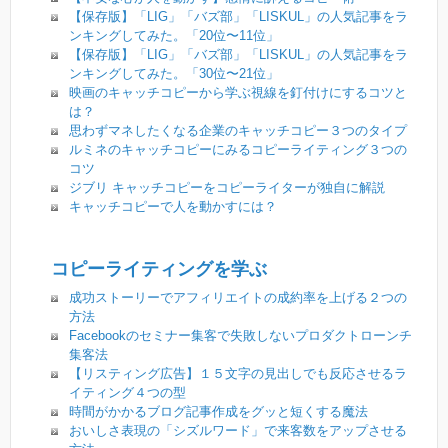
【保存版】「LIG」「バズ部」「LISKUL」の人気記事をラ
ンキングしてみた。「20位〜11位」
【保存版】「LIG」「バズ部」「LISKUL」の人気記事をラ
ンキングしてみた。「30位〜21位」
映画のキャッチコピーから学ぶ視線を釘付けにするコツと
は？
思わずマネしたくなる企業のキャッチコピー３つのタイプ
ルミネのキャッチコピーにみるコピーライティング３つの
コツ
ジブリ キャッチコピーをコピーライターが独自に解説
キャッチコピーで人を動かすには？
コピーライティングを学ぶ
成功ストーリーでアフィリエイトの成約率を上げる２つの
方法
Facebookのセミナー集客で失敗しないプロダクトローンチ
集客法
【リスティング広告】１５文字の見出しでも反応させるラ
イティング４つの型
時間がかかるブログ記事作成をグッと短くする魔法
おいしさ表現の「シズルワード」で来客数をアップさせる