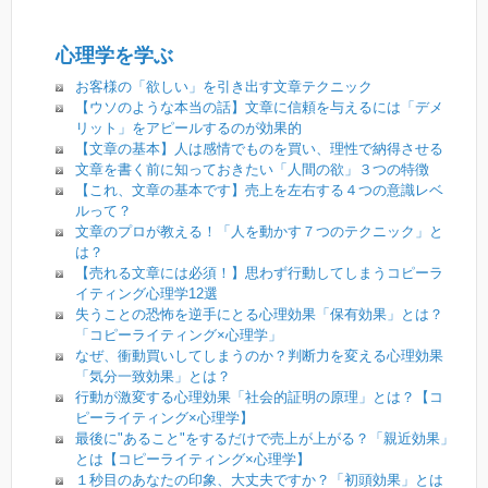
心理学を学ぶ
お客様の「欲しい」を引き出す文章テクニック
【ウソのような本当の話】文章に信頼を与えるには「デメ
リット」をアピールするのが効果的
【文章の基本】人は感情でものを買い、理性で納得させる
文章を書く前に知っておきたい「人間の欲」３つの特徴
【これ、文章の基本です】売上を左右する４つの意識レベ
ルって？
文章のプロが教える！「人を動かす７つのテクニック」と
は？
【売れる文章には必須！】思わず行動してしまうコピーラ
イティング心理学12選
失うことの恐怖を逆手にとる心理効果「保有効果」とは？
「コピーライティング×心理学」
なぜ、衝動買いしてしまうのか？判断力を変える心理効果
「気分一致効果」とは？
行動が激変する心理効果「社会的証明の原理」とは？【コ
ピーライティング×心理学】
最後に"あること"をするだけで売上が上がる？「親近効果」
とは【コピーライティング×心理学】
１秒目のあなたの印象、大丈夫ですか？「初頭効果」とは