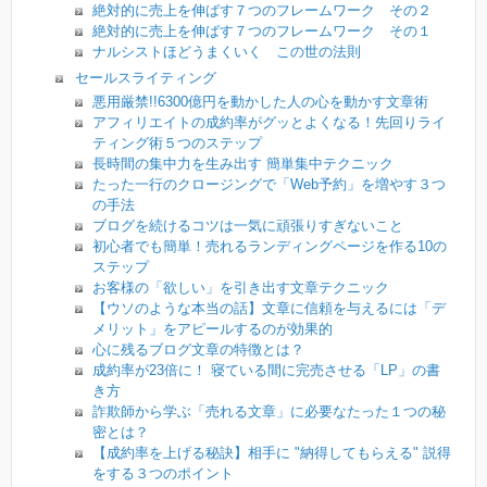
絶対的に売上を伸ばす７つのフレームワーク その２
絶対的に売上を伸ばす７つのフレームワーク その１
ナルシストほどうまくいく この世の法則
セールスライティング
悪用厳禁!!6300億円を動かした人の心を動かす文章術
アフィリエイトの成約率がグッとよくなる！先回りライ
ティング術５つのステップ
長時間の集中力を生み出す 簡単集中テクニック
たった一行のクロージングで「Web予約」を増やす３つ
の手法
ブログを続けるコツは一気に頑張りすぎないこと
初心者でも簡単！売れるランディングページを作る10の
ステップ
お客様の「欲しい」を引き出す文章テクニック
【ウソのような本当の話】文章に信頼を与えるには「デ
メリット」をアピールするのが効果的
心に残るブログ文章の特徴とは？
成約率が23倍に！ 寝ている間に完売させる「LP」の書
き方
詐欺師から学ぶ「売れる文章」に必要なたった１つの秘
密とは？
【成約率を上げる秘訣】相手に "納得してもらえる" 説得
をする３つのポイント