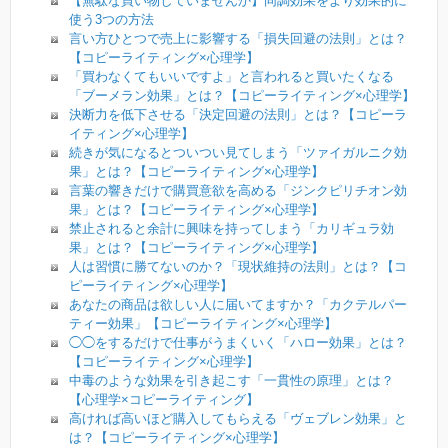
【無駄な買い物していませんか】同調効果をより効果的に
使う3つの方法
言い方ひとつで売上に影響する「損失回避の法則」とは？
【コピーライティング×心理学】
「買わなくてもいいですよ」と言われると買いたくなる
「ブーメラン効果」とは？【コピーライティング×心理学】
決断力を低下させる「決定回避の法則」とは？【コピーラ
イティング×心理学】
続きが気になるとついつい見てしまう「ツァイガルニク効
果」とは？【コピーライティング×心理学】
言葉の響きだけで購買意欲を高める「ジンクピリチオン効
果」とは？【コピーライティング×心理学】
禁止されると余計に興味を持ってしまう「カリギュラ効
果」とは？【コピーライティング×心理学】
人は習慣に勝てないのか？「現状維持の法則」とは？【コ
ピーライティング×心理学】
あなたの商品は欲しい人に届いてますか？「カクテルパー
ティー効果」【コピーライティング×心理学】
◯◯をするだけで仕事がうまくいく「ハロー効果」とは？
【コピーライティング×心理学】
中毒のような効果を引き起こす「一貫性の原理」とは？
【心理学×コピーライティング】
高ければ高いほど購入してもらえる「ヴェブレン効果」と
は？【コピーライティング×心理学】