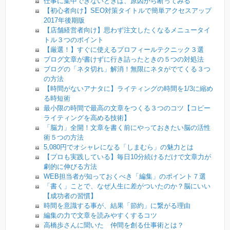
仕事に集中できないときは、原因から断ってみる
【初心者向け】SEO対策タイトルで簡単アクセスアップ
2017年後期版
【店舗経営者向け】思わず注文したくなるメニュータイ
トル３つのポイント
【厳選！】すぐに使えるプロフィールテクニック３選
ブログ文章が書けずに行き詰ったときの５つの対処法
ブログの「ネタ切れ」解消！無限にネタがでてくる３つ
の方法
【時間がないアナタに】ライティングの時間を1/3に縮め
る時短術
最小限の時間で最高の文章をつくる３つのコツ【コピー
ライティングを高める技術】
「脳力」全開！文章を書く前にやっておきたい脳の活性
術５つの方法
5,080円でオシャレになる「しまむら」の魅力とは
【プロも実践している】毎日10分続けるだけで文章力が
劇的に伸びる方法
WEB担当者が知っておくべき「編集」のポイント７選
「書く」ことで、なぜ人生に差がついたのか？脳にいい
【成功者の習慣】
時間を意識する事が、結果「節約」に繋がる理由
編集の力で文章を読みやすくするコツ
高橋歩さんに聞いた 仲間を創る仕事術とは？