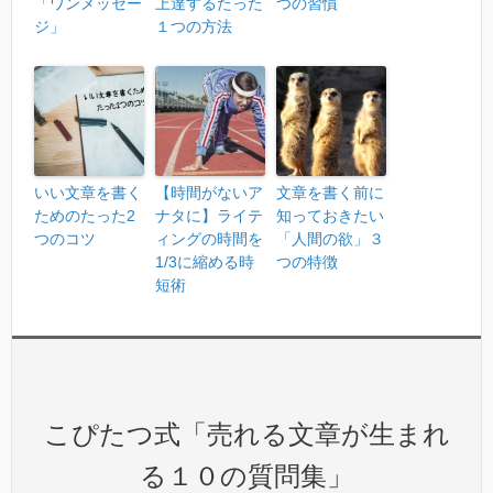
「ワンメッセー
上達するたった
つの習慣
ジ」
１つの方法
いい文章を書く
【時間がないア
文章を書く前に
ためのたった2
ナタに】ライテ
知っておきたい
つのコツ
ィングの時間を
「人間の欲」３
1/3に縮める時
つの特徴
短術
こぴたつ式「売れる文章が生まれ
る１０の質問集」