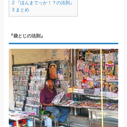
2
『ほんまでっか！？の法則』
3
まとめ
『袋とじの法則』