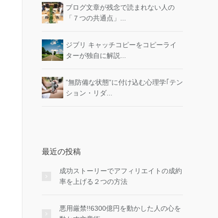
ブログ文章が残念で読まれない人の
「７つの共通点」...
ジブリ キャッチコピーをコピーライ
ターが独自に解説...
”無防備な状態”に付け込む心理学｢テン
ション・リダ...
最近の投稿
成功ストーリーでアフィリエイトの成約
率を上げる２つの方法
悪用厳禁!!6300億円を動かした人の心を