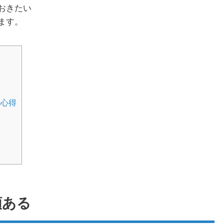
おきたい
ます。
の心得
類ある