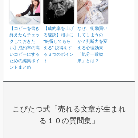
【コピーを書き
【成約率を上げ
なぜ、衝動買い
終えたらチェッ
る秘訣】相手に
してしまうの
クしておきた
“納得してもら
か？判断力を変
い】成約率の高
える” 説得をす
える心理効果
いコピーにする
る３つのポイン
「気分一致効
ための編集ポイ
ト
果」とは？
ントまとめ
こぴたつ式「売れる文章が生まれ
る１０の質問集」