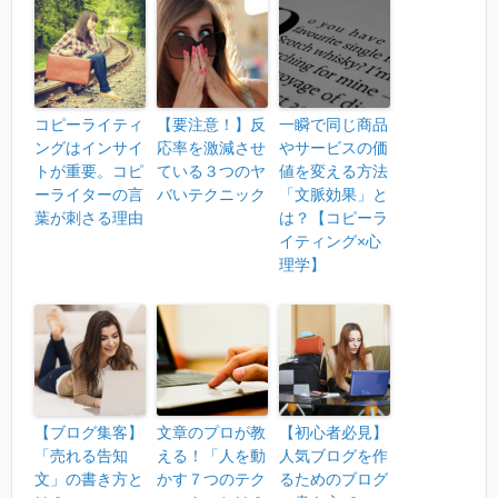
コピーライティ
【要注意！】反
一瞬で同じ商品
ングはインサイ
応率を激減させ
やサービスの価
トが重要。コピ
ている３つのヤ
値を変える方法
ーライターの言
バいテクニック
「文脈効果」と
葉が刺さる理由
は？【コピーラ
イティング×心
理学】
【ブログ集客】
文章のプロが教
【初心者必見】
「売れる告知
える！「人を動
人気ブログを作
文」の書き方と
かす７つのテク
るためのブログ