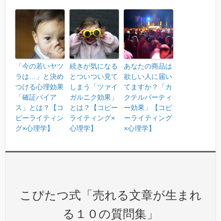
「今の若いヤツ
続きが気になる
あなたの商品は
ラは…」と決め
とついつい見て
欲しい人に届い
つける心理効果
しまう「ツァイ
てますか？「カ
「確証バイア
ガルニク効果」
クテルパーティ
ス」とは？【コ
とは？【コピー
ー効果」【コピ
ピーライティン
ライティング×
ーライティング
グ×心理学】
心理学】
×心理学】
こぴたつ式「売れる文章が生まれ
る１０の質問集」