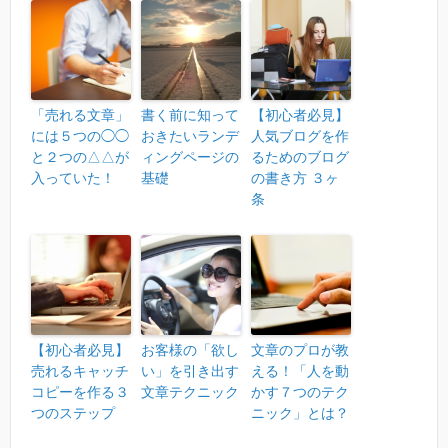
「売れる文章」
書く前に知って
【初心者必見】
には５つの◯◯
おきたいランデ
人気ブログを作
と２つの△△が
ィングページの
るためのブログ
入っていた！
基礎
の書き方 ３ヶ
条
【初心者必見】
お客様の「欲し
文章のプロが教
売れるキャッチ
い」を引き出す
える！「人を動
コピーを作る３
文章テクニック
かす７つのテク
つのステップ
ニック」とは？