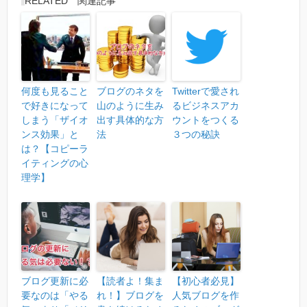
RELATED 関連記事
何度も見ること
ブログのネタを
Twitterで愛され
で好きになって
山のように生み
るビジネスアカ
しまう「ザイオ
出す具体的な方
ウントをつくる
ンス効果」と
法
３つの秘訣
は？【コピーラ
イティングの心
理学】
ブログ更新に必
【読者よ！集ま
【初心者必見】
要なのは「やる
れ！】ブログを
人気ブログを作